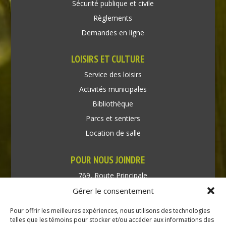
Sécurité publique et civile
Règlements
Demandes en ligne
LOISIRS ET CULTURE
Service des loisirs
Activités municipales
Bibliothèque
Parcs et sentiers
Location de salle
POUR NOUS JOINDRE
769, Route Principale
Très-Saint-Rédempteur
Gérer le consentement
Québec J0P 1P1
Pour offrir les meilleures expériences, nous utilisons des technologies
Téléphone : (450) 451-5203
telles que les témoins pour stocker et/ou accéder aux informations des