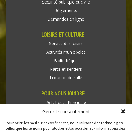
Sécurité publique et civile
Règlements
Demandes en ligne
LOISIRS ET CULTURE
Service des loisirs
Activités municipales
Bibliothèque
Parcs et sentiers
Location de salle
POUR NOUS JOINDRE
769, Route Principale
Très-Saint-Rédempteur
Gérer le consentement
Québec J0P 1P1
Pour offrir les meilleures expériences, nous utilisons des technologies
Téléphone : (450) 451-5203
telles que les témoins pour stocker et/ou accéder aux informations des