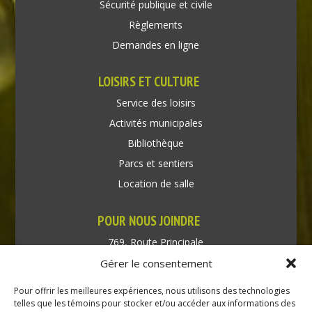
Sécurité publique et civile
Règlements
Demandes en ligne
LOISIRS ET CULTURE
Service des loisirs
Activités municipales
Bibliothèque
Parcs et sentiers
Location de salle
POUR NOUS JOINDRE
769, Route Principale
Très-Saint-Rédempteur
Gérer le consentement
Québec J0P 1P1
Pour offrir les meilleures expériences, nous utilisons des technologies
Téléphone : (450) 451-5203
telles que les témoins pour stocker et/ou accéder aux informations des