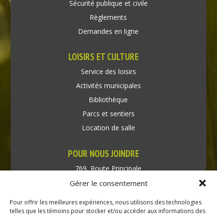
Sécurité publique et civile
Règlements
Demandes en ligne
LOISIRS ET CULTURE
Service des loisirs
Activités municipales
Bibliothèque
Parcs et sentiers
Location de salle
POUR NOUS JOINDRE
769, Route Principale
Très-Saint-Rédempteur
Gérer le consentement
Québec J0P 1P1
Pour offrir les meilleures expériences, nous utilisons des technologies
Téléphone : (450) 451-5203
telles que les témoins pour stocker et/ou accéder aux informations des