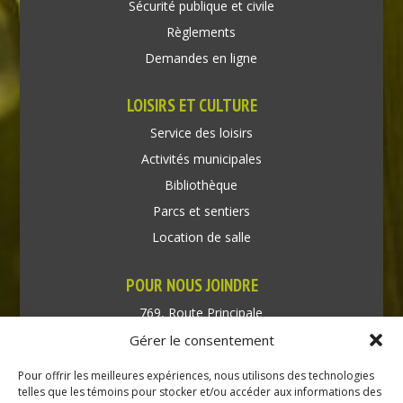
Sécurité publique et civile
Règlements
Demandes en ligne
LOISIRS ET CULTURE
Service des loisirs
Activités municipales
Bibliothèque
Parcs et sentiers
Location de salle
POUR NOUS JOINDRE
769, Route Principale
Très-Saint-Rédempteur
Gérer le consentement
Québec J0P 1P1
Pour offrir les meilleures expériences, nous utilisons des technologies
Téléphone : (450) 451-5203
telles que les témoins pour stocker et/ou accéder aux informations des