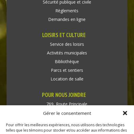
Sécurité publique et civile
Règlements
Demandes en ligne
LOISIRS ET CULTURE
Service des loisirs
Activités municipales
Bibliothèque
Parcs et sentiers
Location de salle
POUR NOUS JOINDRE
769, Route Principale
Très-Saint-Rédempteur
Gérer le consentement
Québec J0P 1P1
Pour offrir les meilleures expériences, nous utilisons des technologies
Téléphone : (450) 451-5203
telles que les témoins pour stocker et/ou accéder aux informations des