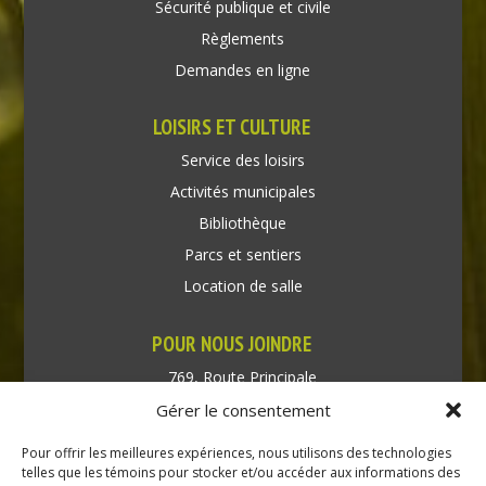
Sécurité publique et civile
Règlements
Demandes en ligne
LOISIRS ET CULTURE
Service des loisirs
Activités municipales
Bibliothèque
Parcs et sentiers
Location de salle
POUR NOUS JOINDRE
769, Route Principale
Très-Saint-Rédempteur
Gérer le consentement
Québec J0P 1P1
Pour offrir les meilleures expériences, nous utilisons des technologies
Téléphone : (450) 451-5203
telles que les témoins pour stocker et/ou accéder aux informations des