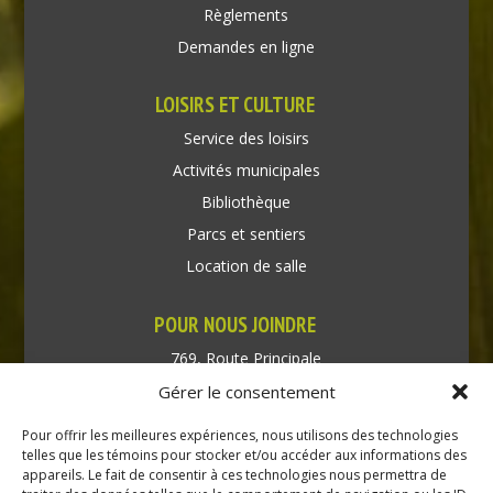
Règlements
Demandes en ligne
LOISIRS ET CULTURE
Service des loisirs
Activités municipales
Bibliothèque
Parcs et sentiers
Location de salle
POUR NOUS JOINDRE
769, Route Principale
Très-Saint-Rédempteur
Gérer le consentement
Québec J0P 1P1
Pour offrir les meilleures expériences, nous utilisons des technologies
Téléphone : (450) 451-5203
telles que les témoins pour stocker et/ou accéder aux informations des
appareils. Le fait de consentir à ces technologies nous permettra de