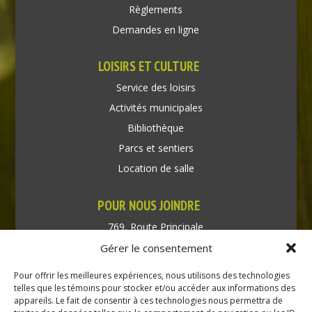
Règlements
Demandes en ligne
LOISIRS ET CULTURE
Service des loisirs
Activités municipales
Bibliothèque
Parcs et sentiers
Location de salle
POUR NOUS JOINDRE
769, Route Principale
Très-Saint-Rédempteur
Gérer le consentement
Québec J0P 1P1
Pour offrir les meilleures expériences, nous utilisons des technologies
Téléphone : (450) 451-5203
telles que les témoins pour stocker et/ou accéder aux informations des
appareils. Le fait de consentir à ces technologies nous permettra de