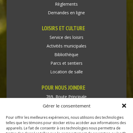
Règlements
Demandes en ligne
LOISIRS ET CULTURE
Service des loisirs
Activités municipales
Bibliothèque
Parcs et sentiers
Location de salle
POUR NOUS JOINDRE
769, Route Principale
Très-Saint-Rédempteur
Gérer le consentement
Québec J0P 1P1
Pour offrir les meilleures expériences, nous utilisons des technologies
Téléphone : (450) 451-5203
telles que les témoins pour stocker et/ou accéder aux informations des
appareils. Le fait de consentir à ces technologies nous permettra de