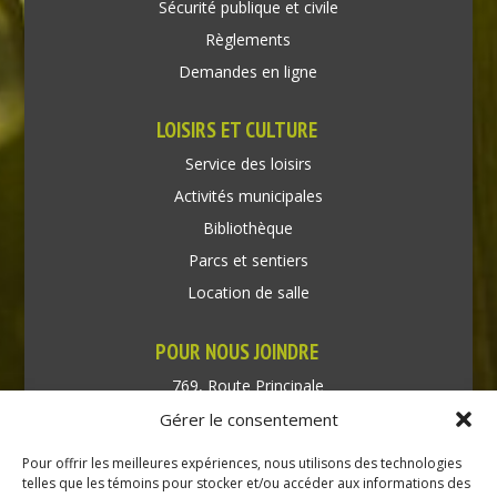
Sécurité publique et civile
Règlements
Demandes en ligne
LOISIRS ET CULTURE
Service des loisirs
Activités municipales
Bibliothèque
Parcs et sentiers
Location de salle
POUR NOUS JOINDRE
769, Route Principale
Très-Saint-Rédempteur
Gérer le consentement
Québec J0P 1P1
Pour offrir les meilleures expériences, nous utilisons des technologies
Téléphone : (450) 451-5203
telles que les témoins pour stocker et/ou accéder aux informations des