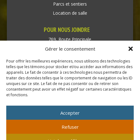
Parcs et sentiers
Location de salle
POUR NOUS JOINDRE
769, Route Principale
Très-Saint-Rédempteur
Gérer le consentement
Québec J0P 1P1
Pour offrir les meilleures expériences, nous utilisons des technologies
Téléphone : (450) 451-5203
telles que les témoins pour stocker et/ou accéder aux informations des
appareils. Le fait de consentir à ces technologies nous permettra de
traiter des données telles que le comportement de navigation ou les ID
Direction générale :
uniques sur ce site. Le fait de ne pas consentir ou de retirer son
dir@tressaintredempteur.ca
consentement peut avoir un effet négatif sur certaines caractéristiques
Administration générale :
et fonctions.
recep@tressaintredempteur.ca
Accepter
Refuser
© 2026 Tous droits réservés. Municipalité de Très-Saint-