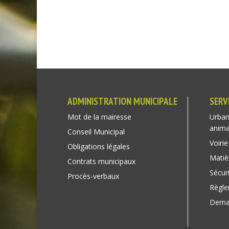
ADMINISTRATION MUNICIPALE
SERV
Mot de la mairesse
Urban
anim
Conseil Municipal
Voirie
Obligations légales
Matiè
Contrats municipaux
Sécuri
Procès-verbaux
Règl
Deman