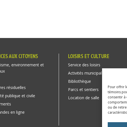
ICES AUX CITOYENS
LOISIRS ET CULTURE
isme, environnement et
Service des loisirs
aux
Activités municipales
Bibliothèque
Pour offrir 
res résiduelles
Parcs et sentiers
témoins pou
té publique et civile
consentir à
Location de salle
comportement
ements
ou de retire
des en ligne
caractéristi