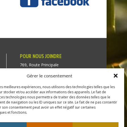
POUR NOUS JOINDRE
769, Route Principale
Très-Saint-Rédempteur
Gérer le consentement
Québec J0P 1P1
les meilleures expériences, nous utilisons des technologies telles que les
Téléphone : (450) 451-5203
r stocker et/ou accéder aux informations des appareils. Le fait de
 ces technologies nous permettra de traiter des données telles que le
Direction générale :
 de navigation ou les ID uniques sur ce site. Le fait de ne pas consentir
r son consentement peut avoir un effet négatif sur certaines
dir@tressaintredempteur.ca
ques et fonctions.
Administration générale :
recep@tressaintredempteur.ca