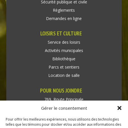
Sécurité publique et civile
Règlements
Demandes en ligne
LOISIRS ET CULTURE
Service des loisirs
Activités municipales
Bibliothèque
Parcs et sentiers
Location de salle
POUR NOUS JOINDRE
769, Route Principale
Très-Saint-Rédempteur
Gérer le consentement
Québec J0P 1P1
Pour offrir les meilleures expériences, nous utilisons des technologies
Téléphone : (450) 451-5203
telles que les témoins pour stocker et/ou accéder aux informations des