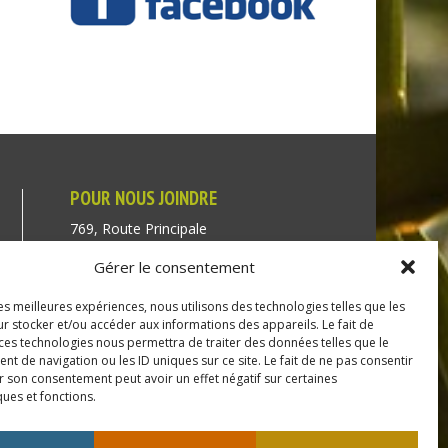
POUR NOUS JOINDRE
769, Route Principale
Très-Saint-Rédempteur
Gérer le consentement
Québec J0P 1P1
les meilleures expériences, nous utilisons des technologies telles que les
Téléphone : (450) 451-5203
r stocker et/ou accéder aux informations des appareils. Le fait de
 ces technologies nous permettra de traiter des données telles que le
Direction générale :
 de navigation ou les ID uniques sur ce site. Le fait de ne pas consentir
r son consentement peut avoir un effet négatif sur certaines
dir@tressaintredempteur.ca
ques et fonctions.
Administration générale :
recep@tressaintredempteur.ca