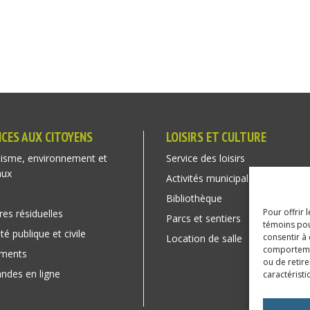
ICES AUX CITOYENS
LOISIRS ET CULTURE
isme, environnement et
Service des loisirs
aux
Activités municipales
Bibliothèque
Pour offrir 
res résiduelles
Parcs et sentiers
témoins pou
té publique et civile
consentir à
Location de salle
comportement
ements
ou de retire
des en ligne
caractéristi