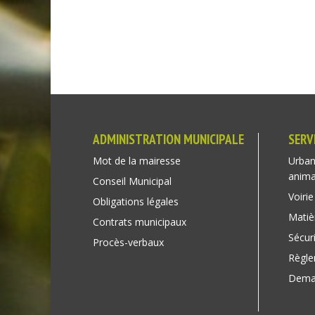
ADMINISTRATION MUNICIPALE
SERV
Mot de la mairesse
Urban
anim
Conseil Municipal
Voirie
Obligations légales
Matiè
Contrats municipaux
Sécuri
Procès-verbaux
Règl
Deman