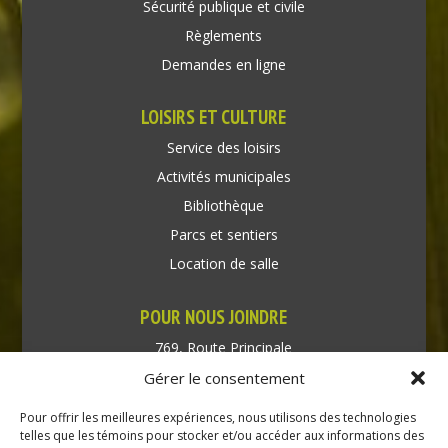
Sécurité publique et civile
Règlements
Demandes en ligne
LOISIRS ET CULTURE
Service des loisirs
Activités municipales
Bibliothèque
Parcs et sentiers
Location de salle
POUR NOUS JOINDRE
769, Route Principale
Très-Saint-Rédempteur
Gérer le consentement
Québec J0P 1P1
Pour offrir les meilleures expériences, nous utilisons des technologies
Téléphone : (450) 451-5203
telles que les témoins pour stocker et/ou accéder aux informations des