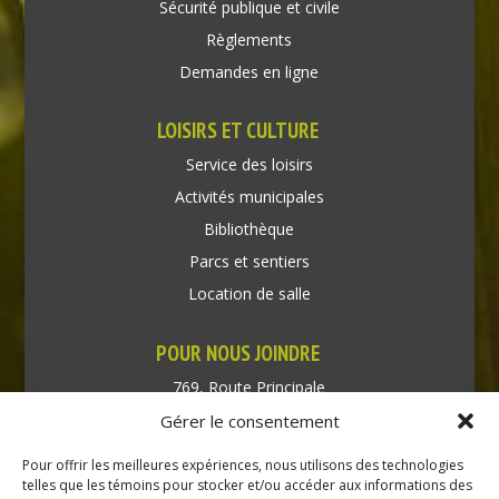
Sécurité publique et civile
Règlements
Demandes en ligne
LOISIRS ET CULTURE
Service des loisirs
Activités municipales
Bibliothèque
Parcs et sentiers
Location de salle
POUR NOUS JOINDRE
769, Route Principale
Très-Saint-Rédempteur
Gérer le consentement
Québec J0P 1P1
Pour offrir les meilleures expériences, nous utilisons des technologies
Téléphone : (450) 451-5203
telles que les témoins pour stocker et/ou accéder aux informations des