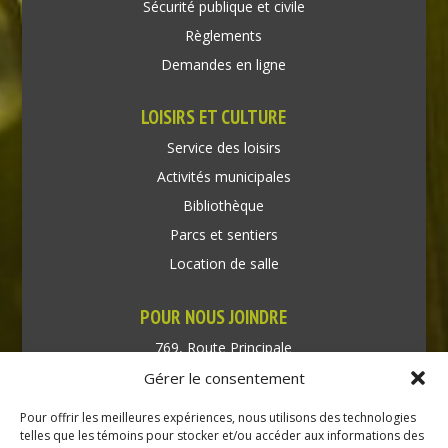
Sécurité publique et civile
Règlements
Demandes en ligne
LOISIRS ET CULTURE
Service des loisirs
Activités municipales
Bibliothèque
Parcs et sentiers
Location de salle
POUR NOUS JOINDRE
769, Route Principale
Très-Saint-Rédempteur
Gérer le consentement
Québec J0P 1P1
Pour offrir les meilleures expériences, nous utilisons des technologies
Téléphone : (450) 451-5203
telles que les témoins pour stocker et/ou accéder aux informations des