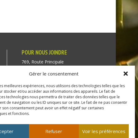
POUR NOUS JOINDRE
769, Route Principale
Très-Saint-Rédempteur
Gérer le consentement
Québec J0P 1P1
les meilleures expériences, nous utilisons des technologies telles que les
Téléphone : (450) 451-5203
r stocker et/ou accéder aux informations des appareils. Le fait de
 ces technologies nous permettra de traiter des données telles que le
Direction générale :
 de navigation ou les ID uniques sur ce site. Le fait de ne pas consentir
r son consentement peut avoir un effet négatif sur certaines
dir@tressaintredempteur.ca
ques et fonctions.
Administration générale :
recep@tressaintredempteur.ca
cepter
Refuser
Voir les préférences