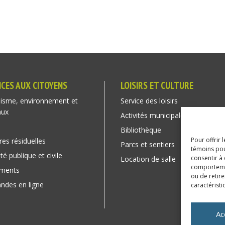
ICES AUX CITOYENS
LOISIRS ET CULTURE
isme, environnement et
Service des loisirs
aux
Activités municipales
Bibliothèque
Pour offrir 
res résiduelles
Parcs et sentiers
témoins pou
té publique et civile
consentir à
Location de salle
comportement
ements
ou de retire
des en ligne
caractéristi
Ac