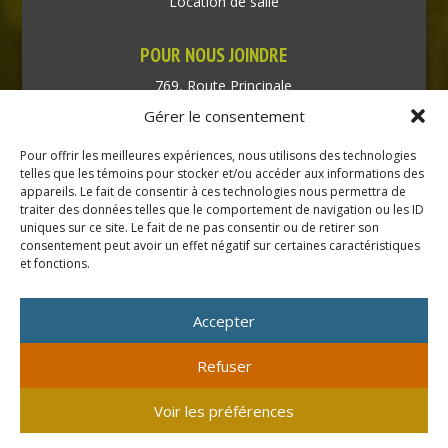
Location de salle
POUR NOUS JOINDRE
769, Route Principale
Très-Saint-Rédempteur
Gérer le consentement
Québec J0P 1P1
Pour offrir les meilleures expériences, nous utilisons des technologies
Téléphone : (450) 451-5203
telles que les témoins pour stocker et/ou accéder aux informations des
appareils. Le fait de consentir à ces technologies nous permettra de
traiter des données telles que le comportement de navigation ou les ID
Direction générale :
uniques sur ce site. Le fait de ne pas consentir ou de retirer son
dir@tressaintredempteur.ca
consentement peut avoir un effet négatif sur certaines caractéristiques
Administration générale :
et fonctions.
recep@tressaintredempteur.ca
Accepter
Refuser
© 2026 Tous droits réservés. Municipalité de Très-Saint-
Voir les préférences
Rédempteur.
Site réalisé par
Acxcom
en collaboration avec
Isabelle