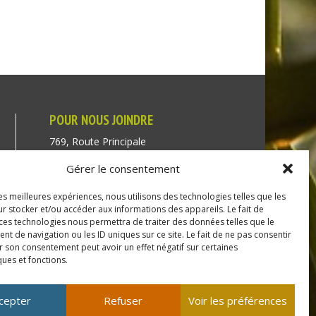
POUR NOUS JOINDRE
769, Route Principale
Très-Saint-Rédempteur
Gérer le consentement
Québec J0P 1P1
les meilleures expériences, nous utilisons des technologies telles que les
Téléphone : (450) 451-5203
r stocker et/ou accéder aux informations des appareils. Le fait de
 ces technologies nous permettra de traiter des données telles que le
Direction générale :
 de navigation ou les ID uniques sur ce site. Le fait de ne pas consentir
r son consentement peut avoir un effet négatif sur certaines
dir@tressaintredempteur.ca
ques et fonctions.
Administration générale :
recep@tressaintredempteur.ca
cepter
Refuser
Voir les préférences