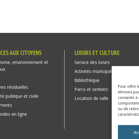
ICES AUX CITOYENS
LOISIRS ET CULTURE
isme, environnement et
Service des loisirs
aux
Activités municipales
Bibliothèque
Pour offrir 
res résiduelles
Parcs et sentiers
témoins pou
té publique et civile
consentir à
Location de salle
comportement
ements
ou de retire
des en ligne
caractéristi
Ac