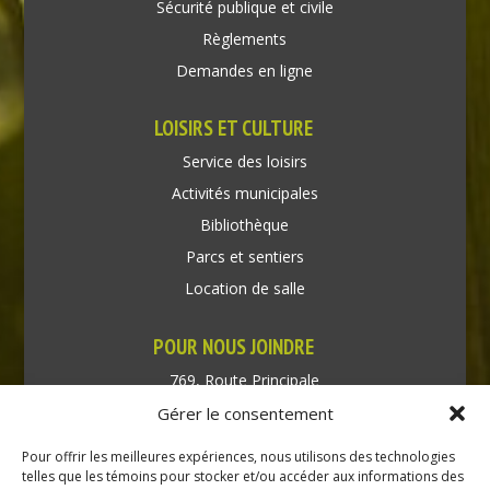
Sécurité publique et civile
Règlements
Demandes en ligne
LOISIRS ET CULTURE
Service des loisirs
Activités municipales
Bibliothèque
Parcs et sentiers
Location de salle
POUR NOUS JOINDRE
769, Route Principale
Très-Saint-Rédempteur
Gérer le consentement
Québec J0P 1P1
Pour offrir les meilleures expériences, nous utilisons des technologies
Téléphone : (450) 451-5203
telles que les témoins pour stocker et/ou accéder aux informations des