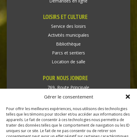
Demandes en ligne
LOISIRS ET CULTURE
Service des loisirs
Activités municipales
Bibliothèque
Parcs et sentiers
Location de salle
POUR NOUS JOINDRE
769, Route Principale
Très-Saint-Rédempteur
Gérer le consentement
Québec J0P 1P1
Pour offrir les meilleures expériences, nous utilisons des technologies
Téléphone : (450) 451-5203
telles que les témoins pour stocker et/ou accéder aux informations des
appareils. Le fait de consentir à ces technologies nous permettra de
traiter des données telles que le comportement de navigation ou les ID
Direction générale :
uniques sur ce site. Le fait de ne pas consentir ou de retirer son
dir@tressaintredempteur.ca
consentement peut avoir un effet négatif sur certaines caractéristiques