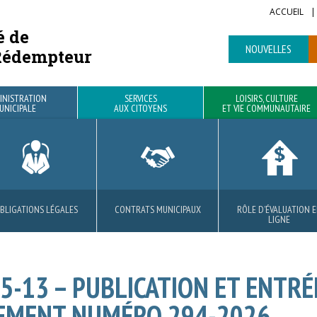
ACCUEIL
é de
NOUVELLES
Rédempteur
INISTRATION
SERVICES
LOISIRS, CULTURE
UNICIPALE
AUX CITOYENS
ET VIE COMMUNAUTAIRE
BLIGATIONS LÉGALES
ROJETS RÉSIDENTIELS
BIBLIOTHÈQUE
VOIRIE
CONTRATS MUNICIPAUX
MATIÈRES RÉSIDUELLES
PARCS ET SENTIERS
AVANTAGES
RÔLE D’ÉVALUATION 
SÉCURITÉ PUBLIQUE E
LOCATION DE SALLE
LIGNE
CIVILE
05-13 – PUBLICATION ET ENTRÉ
LEMENT NUMÉRO 294-2026