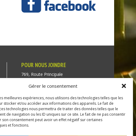
POUR NOUS JOINDRE
769, Route Principale
Très-Saint-Rédempteur
Gérer le consentement
Québec J0P 1P1
les meilleures expériences, nous utilisons des technologies telles que les
Téléphone : (450) 451-5203
r stocker et/ou accéder aux informations des appareils. Le fait de
 ces technologies nous permettra de traiter des données telles que le
Direction générale :
 de navigation ou les ID uniques sur ce site. Le fait de ne pas consentir
r son consentement peut avoir un effet négatif sur certaines
dir@tressaintredempteur.ca
ques et fonctions.
Administration générale :
recep@tressaintredempteur.ca