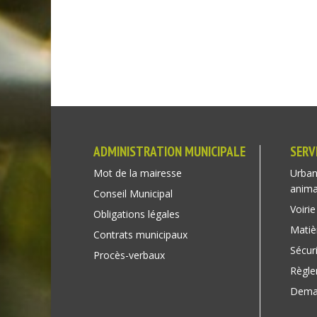
ADMINISTRATION MUNICIPALE
SERV
Mot de la mairesse
Urban
anim
Conseil Municipal
Voirie
Obligations légales
Matiè
Contrats municipaux
Sécuri
Procès-verbaux
Règl
Deman