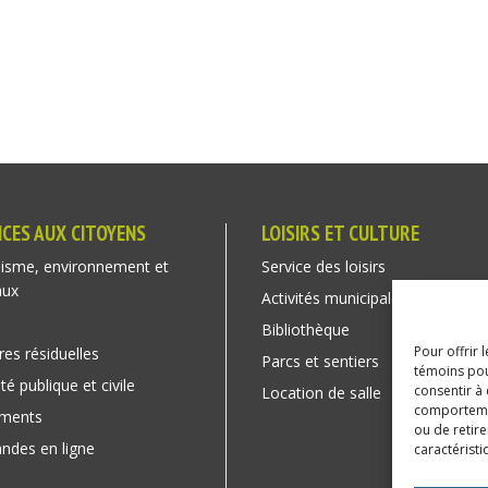
ICES AUX CITOYENS
LOISIRS ET CULTURE
isme, environnement et
Service des loisirs
aux
Activités municipales
Bibliothèque
Pour offrir 
res résiduelles
Parcs et sentiers
témoins pou
té publique et civile
consentir à
Location de salle
comportement
ements
ou de retire
des en ligne
caractéristi