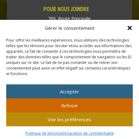
POUR NOUS JOINDRE
769, Route Principale
Très-Saint-Rédempteur
Gérer le consentement
Québec J0P 1P1
Pour offrir les meilleures expériences, nous utilisons des technologies
Téléphone : (450) 451-5203
telles que les témoins pour stocker et/ou accéder aux informations des
appareils. Le fait de consentir à ces technologies nous permettra de
traiter des données telles que le comportement de navigation ou les ID
Direction générale :
uniques sur ce site. Le fait de ne pas consentir ou de retirer son
dir@tressaintredempteur.ca
consentement peut avoir un effet négatif sur certaines caractéristiques
Administration générale :
et fonctions.
recep@tressaintredempteur.ca
Accepter
Refuser
© 2026 Tous droits réservés. Municipalité de Très-Saint-
Voir les préférences
Rédempteur.
Site réalisé par
Acxcom
en collaboration avec
Isabelle
Politique de témoins
Déclaration de confidentialité
Mayer consultante
.