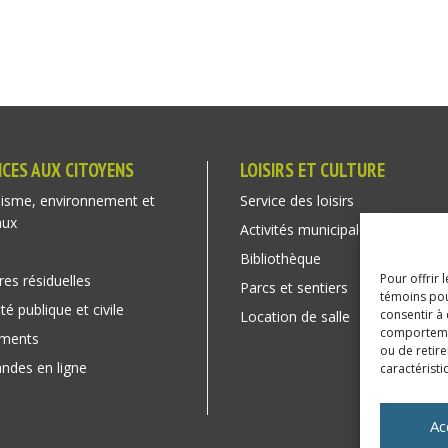
ICES AUX CITOYENS
LOISIRS ET CULTURE
isme, environnement et
Service des loisirs
aux
Activités municipales
Bibliothèque
Pour offrir 
res résiduelles
Parcs et sentiers
témoins pou
té publique et civile
consentir à
Location de salle
comportement
ements
ou de retire
des en ligne
caractéristi
Ac