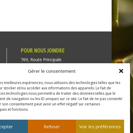
POUR NOUS JOINDRE
769, Route Principale
Très-Saint-Rédempteur
Gérer le consentement
Québec J0P 1P1
les meilleures expériences, nous utilisons des technologies telles que les
Téléphone : (450) 451-5203
r stocker et/ou accéder aux informations des appareils. Le fait de
 ces technologies nous permettra de traiter des données telles que le
Direction générale :
 de navigation ou les ID uniques sur ce site. Le fait de ne pas consentir
r son consentement peut avoir un effet négatif sur certaines
dir@tressaintredempteur.ca
ques et fonctions.
Administration générale :
recep@tressaintredempteur.ca
cepter
Refuser
Voir les préférences