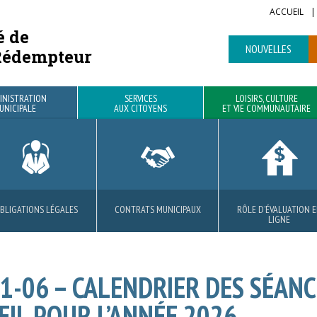
ACCUEIL
é de
NOUVELLES
Rédempteur
INISTRATION
SERVICES
LOISIRS, CULTURE
UNICIPALE
AUX CITOYENS
ET VIE COMMUNAUTAIRE
BLIGATIONS LÉGALES
ROJETS RÉSIDENTIELS
BIBLIOTHÈQUE
VOIRIE
CONTRATS MUNICIPAUX
MATIÈRES RÉSIDUELLES
PARCS ET SENTIERS
AVANTAGES
RÔLE D’ÉVALUATION 
SÉCURITÉ PUBLIQUE E
LOCATION DE SALLE
LIGNE
CIVILE
01-06 – CALENDRIER DES SÉAN
EIL POUR L’ANNÉE 2026