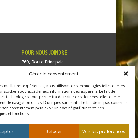
POUR NOUS JOINDRE
769, Route Principale
Très-Saint-Rédempteur
Gérer le consentement
Québec J0P 1P1
les meilleures expériences, nous utilisons des technologies telles que les
Téléphone : (450) 451-5203
r stocker et/ou accéder aux informations des appareils. Le fait de
 ces technologies nous permettra de traiter des données telles que le
Direction générale :
 de navigation ou les ID uniques sur ce site. Le fait de ne pas consentir
r son consentement peut avoir un effet négatif sur certaines
dir@tressaintredempteur.ca
ques et fonctions.
Administration générale :
recep@tressaintredempteur.ca
cepter
Refuser
Voir les préférences