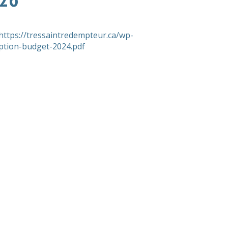
https://tressaintredempteur.ca/wp-
ption-budget-2024.pdf