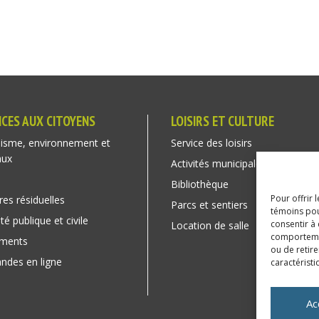
ICES AUX CITOYENS
LOISIRS ET CULTURE
isme, environnement et
Service des loisirs
aux
Activités municipales
Bibliothèque
Pour offrir 
res résiduelles
Parcs et sentiers
témoins pou
té publique et civile
consentir à
Location de salle
comportement
ements
ou de retire
des en ligne
caractéristi
Ac