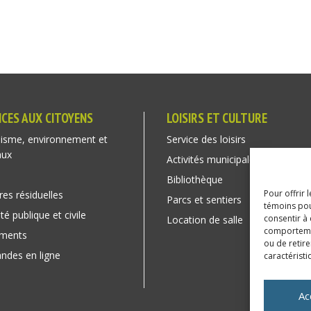
ICES AUX CITOYENS
LOISIRS ET CULTURE
isme, environnement et
Service des loisirs
aux
Activités municipales
Bibliothèque
Pour offrir 
res résiduelles
Parcs et sentiers
témoins pou
té publique et civile
consentir à
Location de salle
comportement
ements
ou de retire
des en ligne
caractéristi
Ac