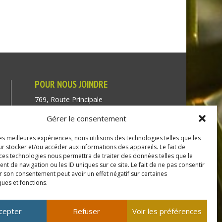
POUR NOUS JOINDRE
769, Route Principale
Très-Saint-Rédempteur
Gérer le consentement
Québec J0P 1P1
les meilleures expériences, nous utilisons des technologies telles que les
Téléphone : (450) 451-5203
r stocker et/ou accéder aux informations des appareils. Le fait de
 ces technologies nous permettra de traiter des données telles que le
Direction générale :
 de navigation ou les ID uniques sur ce site. Le fait de ne pas consentir
r son consentement peut avoir un effet négatif sur certaines
dir@tressaintredempteur.ca
ques et fonctions.
Administration générale :
recep@tressaintredempteur.ca
cepter
Refuser
Voir les préférences