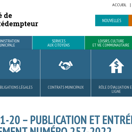
ACCUEIL
é de
NOUVELLES
Rédempteur
INISTRATION
SERVICES
LOISIRS, CULTURE
UNICIPALE
AUX CITOYENS
ET VIE COMMUNAUTAIRE
BLIGATIONS LÉGALES
ROJETS RÉSIDENTIELS
BIBLIOTHÈQUE
VOIRIE
CONTRATS MUNICIPAUX
MATIÈRES RÉSIDUELLES
PARCS ET SENTIERS
AVANTAGES
RÔLE D’ÉVALUATION 
SÉCURITÉ PUBLIQUE E
LOCATION DE SALLE
LIGNE
CIVILE
01-20 – PUBLICATION ET ENTRÉ
LEMENT NUMÉRO 257-2022