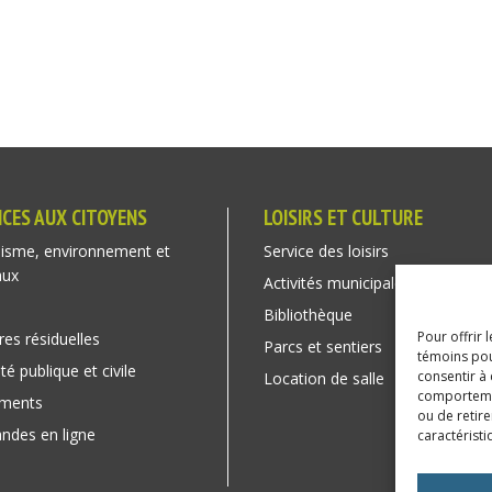
ICES AUX CITOYENS
LOISIRS ET CULTURE
isme, environnement et
Service des loisirs
aux
Activités municipales
Bibliothèque
Pour offrir 
res résiduelles
Parcs et sentiers
témoins pou
té publique et civile
consentir à
Location de salle
comportement
ements
ou de retire
des en ligne
caractéristi