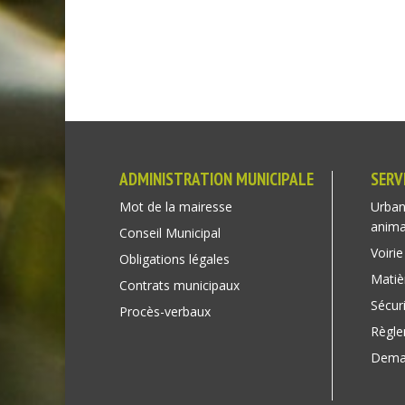
ADMINISTRATION MUNICIPALE
SERV
Mot de la mairesse
Urban
anim
Conseil Municipal
Voirie
Obligations légales
Matiè
Contrats municipaux
Sécuri
Procès-verbaux
Règl
Deman