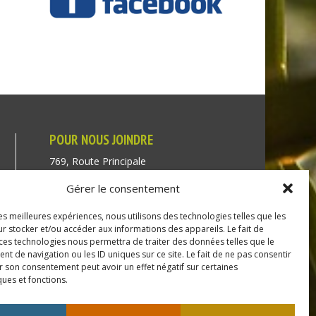
POUR NOUS JOINDRE
769, Route Principale
Très-Saint-Rédempteur
Gérer le consentement
Québec J0P 1P1
les meilleures expériences, nous utilisons des technologies telles que les
Téléphone : (450) 451-5203
r stocker et/ou accéder aux informations des appareils. Le fait de
 ces technologies nous permettra de traiter des données telles que le
Direction générale :
 de navigation ou les ID uniques sur ce site. Le fait de ne pas consentir
r son consentement peut avoir un effet négatif sur certaines
dir@tressaintredempteur.ca
ques et fonctions.
Administration générale :
recep@tressaintredempteur.ca