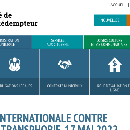
ACCUEIL
é de
NOUVELLES
Rédempteur
INISTRATION
SERVICES
LOISIRS, CULTURE
UNICIPALE
AUX CITOYENS
ET VIE COMMUNAUTAIRE
BLIGATIONS LÉGALES
ROJETS RÉSIDENTIELS
BIBLIOTHÈQUE
VOIRIE
CONTRATS MUNICIPAUX
MATIÈRES RÉSIDUELLES
PARCS ET SENTIERS
AVANTAGES
RÔLE D’ÉVALUATION 
SÉCURITÉ PUBLIQUE E
LOCATION DE SALLE
LIGNE
CIVILE
 INTERNATIONALE CONTRE
 TRANSPHOBIE, 17 MAI 2022