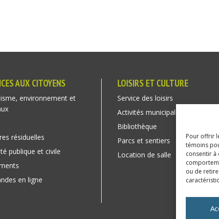
ICES AUX CITOYENS
LOISIRS ET CULTURE
isme, environnement et
Service des loisirs
aux
Activités municipales
Bibliothèque
Pour offrir 
res résiduelles
Parcs et sentiers
témoins pou
té publique et civile
consentir à
Location de salle
comportement
ements
ou de retire
des en ligne
caractéristi
Ac