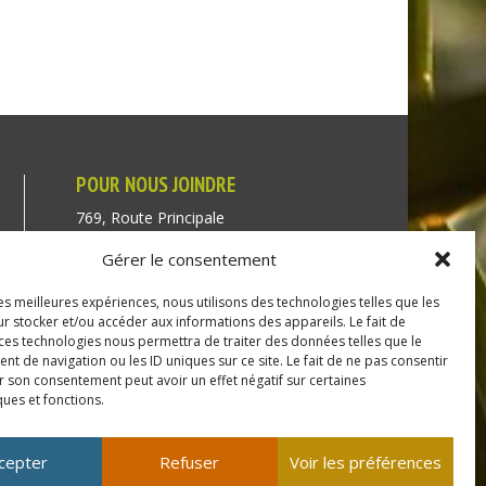
POUR NOUS JOINDRE
769, Route Principale
Très-Saint-Rédempteur
Gérer le consentement
Québec J0P 1P1
les meilleures expériences, nous utilisons des technologies telles que les
Téléphone : (450) 451-5203
r stocker et/ou accéder aux informations des appareils. Le fait de
 ces technologies nous permettra de traiter des données telles que le
Direction générale :
 de navigation ou les ID uniques sur ce site. Le fait de ne pas consentir
r son consentement peut avoir un effet négatif sur certaines
dir@tressaintredempteur.ca
ques et fonctions.
Administration générale :
recep@tressaintredempteur.ca
cepter
Refuser
Voir les préférences