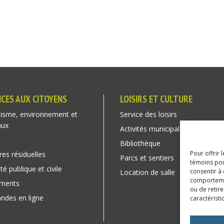
ICES AUX CITOYENS
LOISIRS ET CULTURE
isme, environnement et
Service des loisirs
aux
Activités municipales
Bibliothèque
Pour offrir 
res résiduelles
Parcs et sentiers
témoins pou
té publique et civile
consentir à
Location de salle
comportement
ements
ou de retire
des en ligne
caractéristi