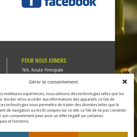
POUR NOUS JOINDRE
769, Route Principale
Très-Saint-Rédempteur
Gérer le consentement
Québec J0P 1P1
les meilleures expériences, nous utilisons des technologies telles que les
Téléphone : (450) 451-5203
r stocker et/ou accéder aux informations des appareils. Le fait de
 ces technologies nous permettra de traiter des données telles que le
Direction générale :
 de navigation ou les ID uniques sur ce site. Le fait de ne pas consentir
r son consentement peut avoir un effet négatif sur certaines
dir@tressaintredempteur.ca
ques et fonctions.
Administration générale :
recep@tressaintredempteur.ca