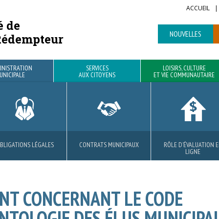
ACCUEIL
é de
NOUVELLES
Rédempteur
INISTRATION
SERVICES
LOISIRS, CULTURE
UNICIPALE
AUX CITOYENS
ET VIE COMMUNAUTAIRE
BLIGATIONS LÉGALES
ROJETS RÉSIDENTIELS
BIBLIOTHÈQUE
VOIRIE
CONTRATS MUNICIPAUX
MATIÈRES RÉSIDUELLES
PARCS ET SENTIERS
AVANTAGES
RÔLE D’ÉVALUATION 
SÉCURITÉ PUBLIQUE E
LOCATION DE SALLE
LIGNE
CIVILE
ENT CONCERNANT LE CODE
ONTOLOGIE DES ÉLUS MUNICIPA