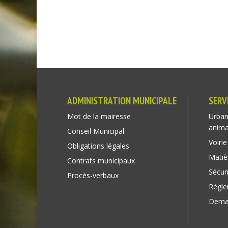
ADMINISTRATION MUNICIPALE
SERV
Mot de la mairesse
Urban
anim
Conseil Municipal
Voirie
Obligations légales
Matiè
Contrats municipaux
Sécuri
Procès-verbaux
Règl
Deman