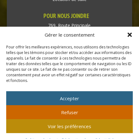
POUR NOUS JOINDRE
769, Route Principale
Très-Saint-Rédempteur
Gérer le consentement
Québec J0P 1P1
Pour offrir les meilleures expériences, nous utilisons des technologies
Téléphone : (450) 451-5203
telles que les témoins pour stocker et/ou accéder aux informations des
appareils. Le fait de consentir à ces technologies nous permettra de
traiter des données telles que le comportement de navigation ou les ID
Direction générale :
uniques sur ce site. Le fait de ne pas consentir ou de retirer son
dir@tressaintredempteur.ca
consentement peut avoir un effet négatif sur certaines caractéristiques
Administration générale :
et fonctions.
recep@tressaintredempteur.ca
Accepter
Refuser
© 2026 Tous droits réservés. Municipalité de Très-Saint-
Voir les préférences
Rédempteur.
Site réalisé par
Acxcom
en collaboration avec
Isabelle