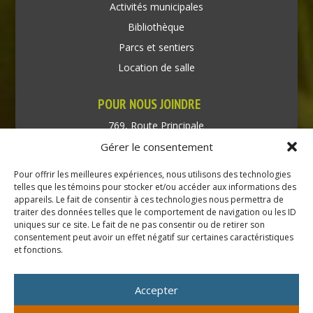
Activités municipales
Bibliothèque
Parcs et sentiers
Location de salle
POUR NOUS JOINDRE
769, Route Principale
Très-Saint-Rédempteur
Gérer le consentement
Québec J0P 1P1
Pour offrir les meilleures expériences, nous utilisons des technologies
Téléphone : (450) 451-5203
telles que les témoins pour stocker et/ou accéder aux informations des
appareils. Le fait de consentir à ces technologies nous permettra de
traiter des données telles que le comportement de navigation ou les ID
Direction générale :
uniques sur ce site. Le fait de ne pas consentir ou de retirer son
dir@tressaintredempteur.ca
consentement peut avoir un effet négatif sur certaines caractéristiques
Administration générale :
et fonctions.
recep@tressaintredempteur.ca
Accepter