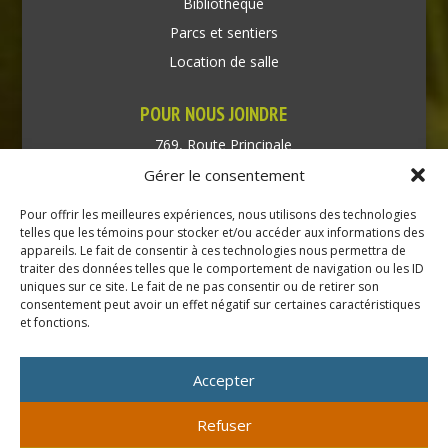
Bibliothèque
Parcs et sentiers
Location de salle
POUR NOUS JOINDRE
769, Route Principale
Très-Saint-Rédempteur
Gérer le consentement
Québec J0P 1P1
Pour offrir les meilleures expériences, nous utilisons des technologies
Téléphone : (450) 451-5203
telles que les témoins pour stocker et/ou accéder aux informations des
appareils. Le fait de consentir à ces technologies nous permettra de
traiter des données telles que le comportement de navigation ou les ID
Direction générale :
uniques sur ce site. Le fait de ne pas consentir ou de retirer son
dir@tressaintredempteur.ca
consentement peut avoir un effet négatif sur certaines caractéristiques
Administration générale :
et fonctions.
recep@tressaintredempteur.ca
Accepter
Refuser