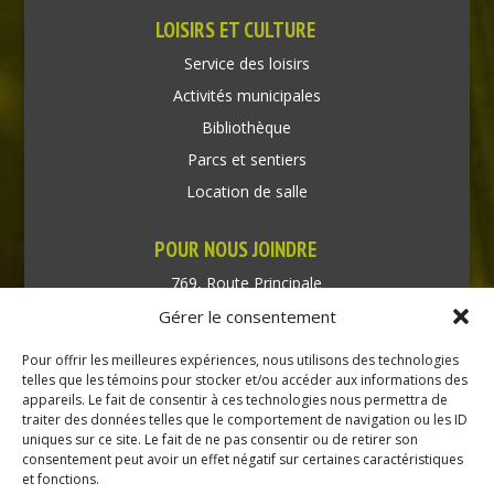
LOISIRS ET CULTURE
Service des loisirs
Activités municipales
Bibliothèque
Parcs et sentiers
Location de salle
POUR NOUS JOINDRE
769, Route Principale
Très-Saint-Rédempteur
Gérer le consentement
Québec J0P 1P1
Pour offrir les meilleures expériences, nous utilisons des technologies
Téléphone : (450) 451-5203
telles que les témoins pour stocker et/ou accéder aux informations des
appareils. Le fait de consentir à ces technologies nous permettra de
traiter des données telles que le comportement de navigation ou les ID
Direction générale :
uniques sur ce site. Le fait de ne pas consentir ou de retirer son
dir@tressaintredempteur.ca
consentement peut avoir un effet négatif sur certaines caractéristiques
Administration générale :
et fonctions.