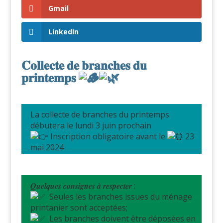
Gmail
LinkedIn
𝐂𝐨𝐥𝐥𝐞𝐜𝐭𝐞 𝐝𝐞 𝐛𝐫𝐚𝐧𝐜𝐡𝐞𝐬 𝐝𝐮
𝐩𝐫𝐢𝐧𝐭𝐞𝐦𝐩𝐬
La collecte de branches du printemps
débutera le lundi 3 juin prochain
Inscription obligatoire avant le
23
mai 2024
𝑸𝒖𝒆𝒍𝒒𝒖𝒆𝒔 𝒄𝒐𝒏𝒔𝒊𝒈𝒏𝒆𝒔 𝒂̀ 𝒓𝒆𝒔𝒑𝒆𝒄𝒕𝒆𝒓 :
Seules les branches issues du ménage
printanier sont acceptées;
Les branches doivent être déposées en