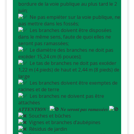
bordure de la voie publique au plus tard le 2
juin;
Ne pas empiéter sur la voie publique, ne
pas mettre dans les fossés;
Les branches doivent être disposées
dans le même sens, faute de quoi elles ne
seront pas ramassées;
Le diamètre des branches ne doit pas
excéder 15,24 cm (6 pouces);
Le tas de branches ne doit pas excéder
1,22 m (4 pieds) de haut et 2,44 m (8 pieds) de
large
Les branches doivent être exemptes de
racines et de terre
Les branches ne doivent pas être
attachées
𝑨𝑻𝑻𝑬𝑵𝑻𝑰𝑶𝑵 :
𝑵𝒆 𝒔𝒆𝒓𝒐𝒏𝒕 𝒑𝒂𝒔 𝒓𝒂𝒎𝒂𝒔𝒔𝒆́𝒆𝒔
Souches et bûches
Vignes et branches d’aubépines
Résidus de jardin