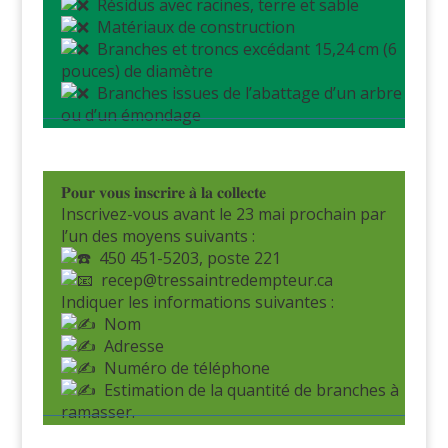
Résidus avec racines, terre et sable
Matériaux de construction
Branches et troncs excédant 15,24 cm (6
pouces) de diamètre
Branches issues de l’abattage d’un arbre
ou d’un émondage
𝐏𝐨𝐮𝐫 𝐯𝐨𝐮𝐬 𝐢𝐧𝐬𝐜𝐫𝐢𝐫𝐞 𝐚̀ 𝐥𝐚 𝐜𝐨𝐥𝐥𝐞𝐜𝐭𝐞
Inscrivez-vous avant le 23 mai prochain par
l’un des moyens suivants :
450 451-5203, poste 221
recep@tressaintredempteur.ca
Indiquer les informations suivantes :
Nom
Adresse
Numéro de téléphone
Estimation de la quantité de branches à
ramasser.