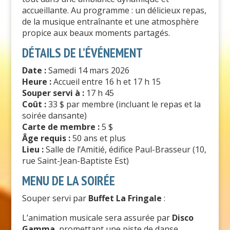
accueillante. Au programme : un délicieux repas,
de la musique entraînante et une atmosphère
propice aux beaux moments partagés.
DÉTAILS DE L’ÉVÉNEMENT
Date :
Samedi 14 mars 2026
Heure :
Accueil entre 16 h et 17 h 15
Souper servi à :
17 h 45
Coût :
33 $ par membre (incluant le repas et la
soirée dansante)
Carte de membre :
5 $
Âge requis :
50 ans et plus
Lieu :
Salle de l’Amitié, édifice Paul-Brasseur (10,
rue Saint-Jean-Baptiste Est)
MENU DE LA SOIRÉE
Souper servi par
Buffet La Fringale
:
L’animation musicale sera assurée par
Disco
Gamma
, promettant une piste de danse