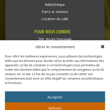
Bibliothèque
Parcs et sentiers
Location de salle
POUR NOUS JOINDRE
769, Route Principale
Très-Saint-Rédempteur
Gérer le consentement
Québec J0P 1P1
Pour offrir les meilleures expériences, nous utilisons des technologies
Téléphone : (450) 451-5203
telles que les témoins pour stocker et/ou accéder aux informations des
appareils. Le fait de consentir à ces technologies nous permettra de
traiter des données telles que le comportement de navigation ou les ID
Direction générale :
uniques sur ce site. Le fait de ne pas consentir ou de retirer son
dir@tressaintredempteur.ca
consentement peut avoir un effet négatif sur certaines caractéristiques
Administration générale :
et fonctions.
recep@tressaintredempteur.ca
Accepter
Refuser