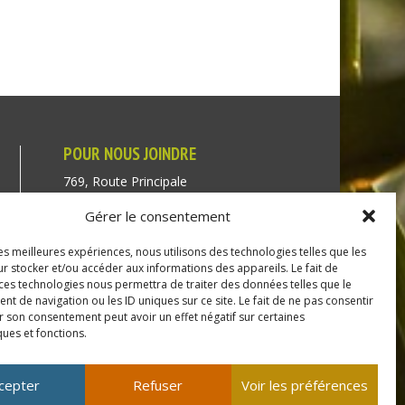
POUR NOUS JOINDRE
769, Route Principale
Très-Saint-Rédempteur
Gérer le consentement
Québec J0P 1P1
les meilleures expériences, nous utilisons des technologies telles que les
Téléphone : (450) 451-5203
r stocker et/ou accéder aux informations des appareils. Le fait de
 ces technologies nous permettra de traiter des données telles que le
Direction générale :
 de navigation ou les ID uniques sur ce site. Le fait de ne pas consentir
r son consentement peut avoir un effet négatif sur certaines
dir@tressaintredempteur.ca
ques et fonctions.
Administration générale :
recep@tressaintredempteur.ca
cepter
Refuser
Voir les préférences