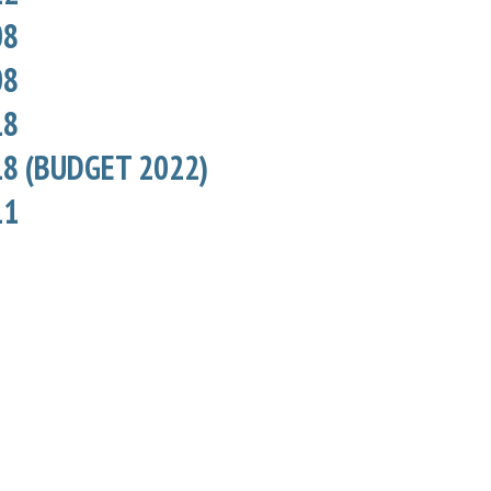
08
08
18
8 (BUDGET 2022)
11