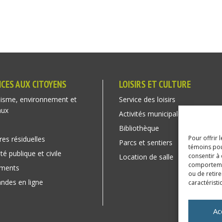
ICES AUX CITOYENS
LOISIRS ET CULTURE
isme, environnement et
Service des loisirs
aux
Activités municipales
Bibliothèque
Pour offrir 
res résiduelles
Parcs et sentiers
témoins pou
té publique et civile
consentir à
Location de salle
comportement
ements
ou de retire
des en ligne
caractéristi
Ac