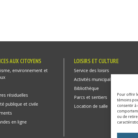
ICES AUX CITOYENS
LOISIRS ET CULTURE
isme, environnement et
Service des loisirs
aux
Activités municipales
Bibliothèque
Pour offrir 
res résiduelles
Parcs et sentiers
témoins pou
té publique et civile
consentir à
Location de salle
comportement
ements
ou de retire
des en ligne
caractéristi