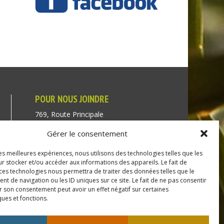
POUR NOUS JOINDRE
769, Route Principale
Très-Saint-Rédempteur
Gérer le consentement
Québec J0P 1P1
les meilleures expériences, nous utilisons des technologies telles que les
Téléphone : (450) 451-5203
r stocker et/ou accéder aux informations des appareils. Le fait de
 ces technologies nous permettra de traiter des données telles que le
Direction générale :
 de navigation ou les ID uniques sur ce site. Le fait de ne pas consentir
r son consentement peut avoir un effet négatif sur certaines
dir@tressaintredempteur.ca
ques et fonctions.
Administration générale :
recep@tressaintredempteur.ca