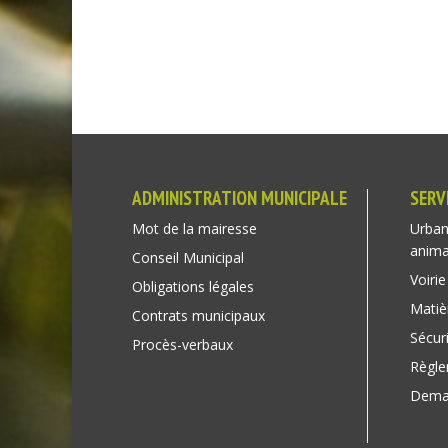
ADMINISTRATION MUNICIPALE
SERV
Mot de la mairesse
Urban
anim
Conseil Municipal
Voirie
Obligations légales
Matiè
Contrats municipaux
Sécuri
Procès-verbaux
Règl
Deman