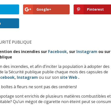
Google+
Pinterest
n
URITÉ PUBLIQUE
ention des incendies sur
Facebook
, sur
Instagram
ou sur
blique
 des incendies, et afin d’inciter la population à adopter des
de la Sécurité publique publie chaque mois des capsules de
acebook
,
Instagram
ou sur son
site Web
.
s boîtes à fleurs ne sont pas des cendriers!
empotage sont enrichis de plusieurs matières combustibles et
ritable? Qu’un mégot de cigarette non éteint peut se consu