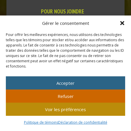
POUR NOUS JOINDRE
769, Route Principale
Gérer le consentement
Très-Saint-Rédempteur
Québec J0P 1P1
Pour offrir les meilleures expériences, nous utilisons des technologies
telles que les témoins pour stocker et/ou accéder aux informations des
appareils. Le fait de consentir à ces technologies nous permettra de
Téléphone : (450) 451-5203
traiter des données telles que le comportement de navigation ou les ID
uniques sur ce site. Le fait de ne pas consentir ou de retirer son
Direction générale :
consentement peut avoir un effet négatif sur certaines caractéristiques
dir@tressaintredempteur.ca
et fonctions.
Administration générale :
recep@tressaintredempteur.ca
Accepter
Refuser
Voir les préférences
© 2026 Tous droits réservés. Municipalité de Très-Saint-
Rédempteur.
Politique de témoins
Déclaration de confidentialité
Site réalisé par
Acxcom
en collaboration avec
Isabelle