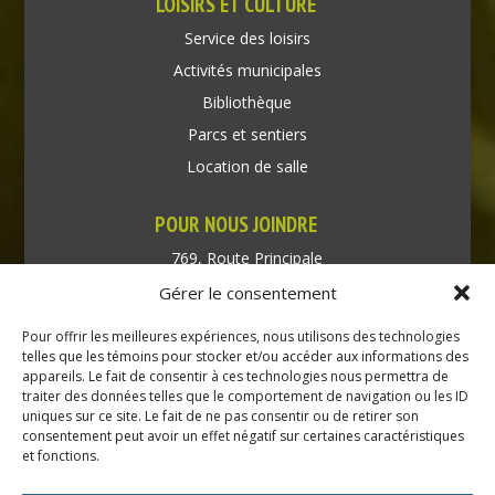
LOISIRS ET CULTURE
Service des loisirs
Activités municipales
Bibliothèque
Parcs et sentiers
Location de salle
POUR NOUS JOINDRE
769, Route Principale
Très-Saint-Rédempteur
Gérer le consentement
Québec J0P 1P1
Pour offrir les meilleures expériences, nous utilisons des technologies
Téléphone : (450) 451-5203
telles que les témoins pour stocker et/ou accéder aux informations des
appareils. Le fait de consentir à ces technologies nous permettra de
traiter des données telles que le comportement de navigation ou les ID
Direction générale :
uniques sur ce site. Le fait de ne pas consentir ou de retirer son
dir@tressaintredempteur.ca
consentement peut avoir un effet négatif sur certaines caractéristiques
Administration générale :
et fonctions.
recep@tressaintredempteur.ca