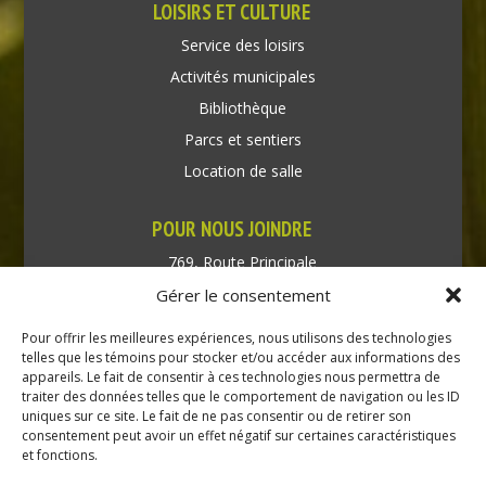
LOISIRS ET CULTURE
Service des loisirs
Activités municipales
Bibliothèque
Parcs et sentiers
Location de salle
POUR NOUS JOINDRE
769, Route Principale
Très-Saint-Rédempteur
Gérer le consentement
Québec J0P 1P1
Pour offrir les meilleures expériences, nous utilisons des technologies
Téléphone : (450) 451-5203
telles que les témoins pour stocker et/ou accéder aux informations des
appareils. Le fait de consentir à ces technologies nous permettra de
traiter des données telles que le comportement de navigation ou les ID
Direction générale :
uniques sur ce site. Le fait de ne pas consentir ou de retirer son
dir@tressaintredempteur.ca
consentement peut avoir un effet négatif sur certaines caractéristiques
Administration générale :
et fonctions.
recep@tressaintredempteur.ca