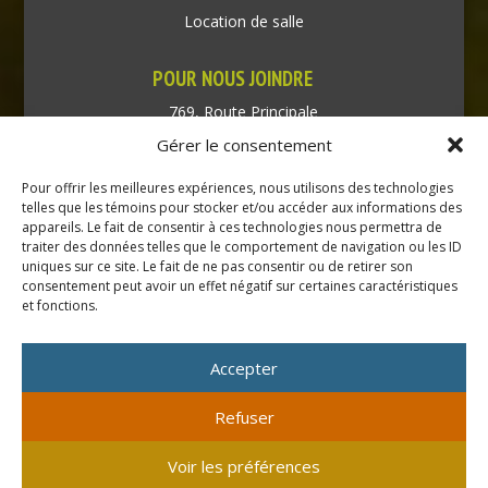
Location de salle
POUR NOUS JOINDRE
769, Route Principale
Très-Saint-Rédempteur
Gérer le consentement
Québec J0P 1P1
Pour offrir les meilleures expériences, nous utilisons des technologies
Téléphone : (450) 451-5203
telles que les témoins pour stocker et/ou accéder aux informations des
appareils. Le fait de consentir à ces technologies nous permettra de
traiter des données telles que le comportement de navigation ou les ID
Direction générale :
uniques sur ce site. Le fait de ne pas consentir ou de retirer son
dir@tressaintredempteur.ca
consentement peut avoir un effet négatif sur certaines caractéristiques
Administration générale :
et fonctions.
recep@tressaintredempteur.ca
Accepter
Refuser
© 2026 Tous droits réservés. Municipalité de Très-Saint-
Voir les préférences
Rédempteur.